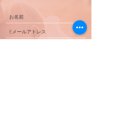
送信
Pacific Miracles, Inc.
4857 Laurelgrove Avenue. Valley Village,
California 91607 U.S.A. Phone:
747-