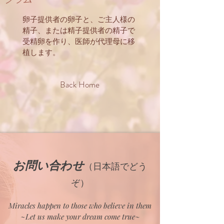
卵子提供者の卵子と、ご主人様の
精子、または精子提供者の精子で
受精卵を作り、医師が代理母に移
植します。
Back Home
お問い合わせ
（日本語でどう
ぞ）
Miracles happen to those who believe in them
~Let us make your dream come true~