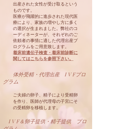
出産された女性が受け取るという
ものです。
医療が飛躍的に進歩された現代医
療により、家族の増やし方に多く
の選択が生まれました。弊社のコ
ーディネーターが、それぞれのご
依頼者の事情に適した代理出産プ
ログラムをご用意致します。
着床前遺伝子検査・着床前診断に
関してはこちらを参照下さい。
体外受精・代理出産 I V Fプロ
グラム
ご夫婦の卵子、精子により受精卵
を作り、医師が代理母の子宮にそ
の受精卵を移植します。
I V F＆卵子提供・精子提供 プロ
グラム