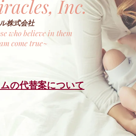
iracles, Inc.
ル株式会社
se who believe in them
eam come true~
ラムの代替案について