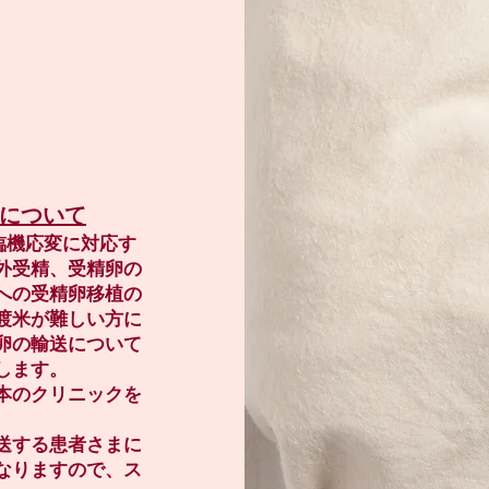
について
臨機応変に対応す
外受精、受精卵の
への受精卵移植の
渡米が難しい方に
卵の輸送について
します。
本のクリニックを
送する患者さまに
なりますので、ス