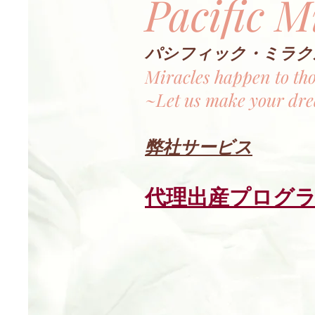
​Pacific M
パシフィック・ミラク
Miracles happen to tho
~Let us make your dr
弊社サービス
代理出産プログ