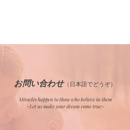
お問い合わせ
（日本語でどうぞ）
Miracles happen to those who believe in them
~Let us make your dream come true~