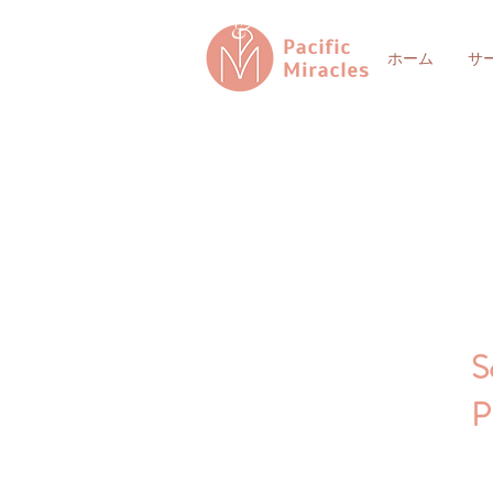
&
ホーム
サ
S
P