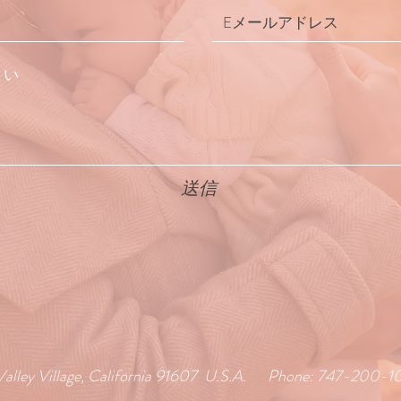
送信
 Valley Village, California 91607 U.S.A. Phone: 747-200